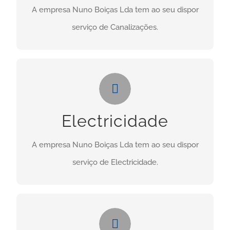
A empresa Nuno Boiças Lda tem ao seu dispor
CONTACTO
serviço de Canalizações.
Electricidade
Necessita deste serviço? Clique no botão abaixo:
Electricidade
CONTACTO
A empresa Nuno Boiças Lda tem ao seu dispor
serviço de Electricidade.
Manutenções