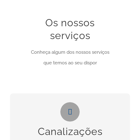
Os nossos
serviços
Conheça algum dos nossos serviços
que temos ao seu dispor
Canalizações
Necessita deste serviços? Clique no botão
Canalizações
abaixo: