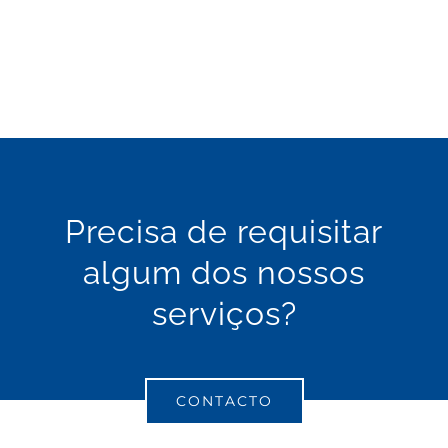
picheleiro
canalizador
Precisa de requisitar
algum dos nossos
serviços?
CONTACTO
picheleiro