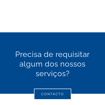
picheleiro
canalizador
Precisa de requisitar
algum dos nossos
serviços?
CONTACTO
picheleiro