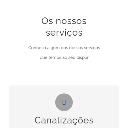
Os nossos
serviços
Conheça algum dos nossos serviços
que temos ao seu dispor
Canalizações
Necessita deste serviços? Clique no botão
Canalizações
abaixo: