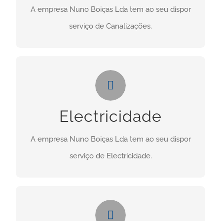
A empresa Nuno Boiças Lda tem ao seu dispor
CONTACTO
serviço de Canalizações.
Electricidade
Necessita deste serviço? Clique no botão abaixo:
Electricidade
CONTACTO
A empresa Nuno Boiças Lda tem ao seu dispor
serviço de Electricidade.
Manutenções