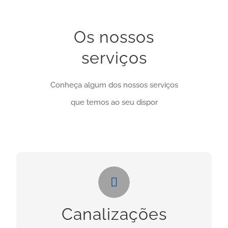
Os nossos
serviços
Conheça algum dos nossos serviços
que temos ao seu dispor
Canalizações
Necessita deste serviços? Clique no botão
Canalizações
abaixo: