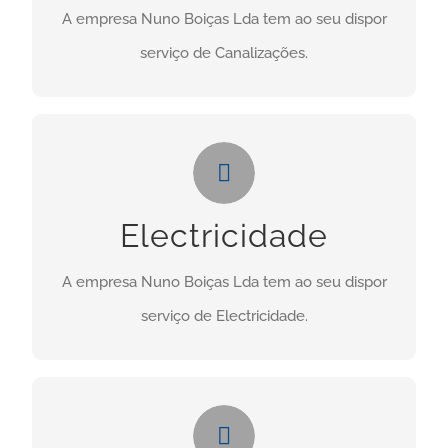
A empresa Nuno Boiças Lda tem ao seu dispor
CONTACTO
serviço de Canalizações.
Electricidade
Necessita deste serviço? Clique no botão abaixo:
Electricidade
CONTACTO
A empresa Nuno Boiças Lda tem ao seu dispor
serviço de Electricidade.
Manutenções