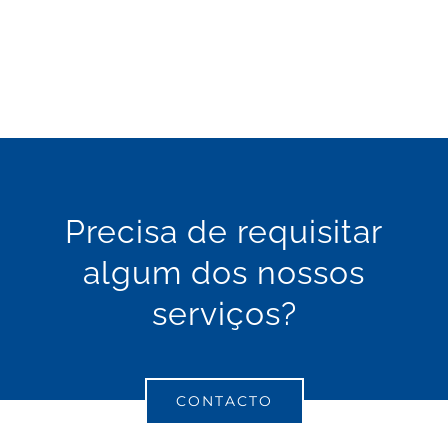
picheleiro
canalizador
Precisa de requisitar
algum dos nossos
serviços?
CONTACTO
picheleiro