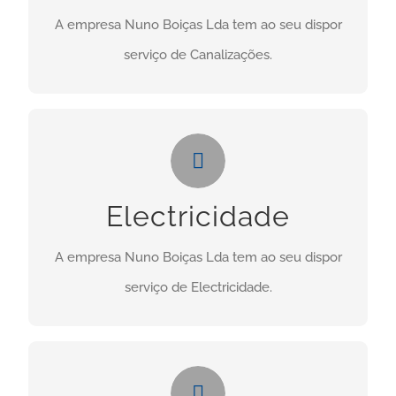
A empresa Nuno Boiças Lda tem ao seu dispor
CONTACTO
serviço de Canalizações.
Electricidade
Necessita deste serviço? Clique no botão abaixo:
Electricidade
CONTACTO
A empresa Nuno Boiças Lda tem ao seu dispor
serviço de Electricidade.
Manutenções