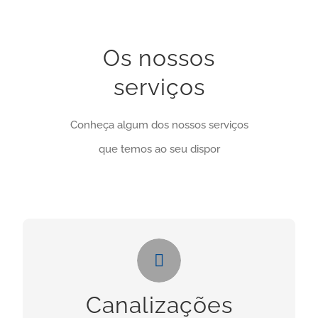
Os nossos
serviços
Conheça algum dos nossos serviços
que temos ao seu dispor
Canalizações
Necessita deste serviços? Clique no botão
Canalizações
abaixo: