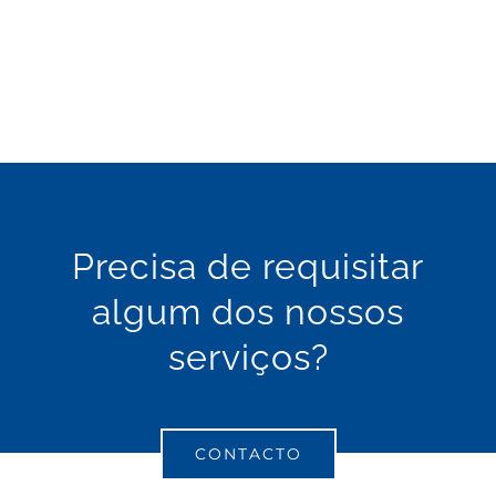
picheleiro
canalizador
Precisa de requisitar
algum dos nossos
serviços?
CONTACTO
picheleiro