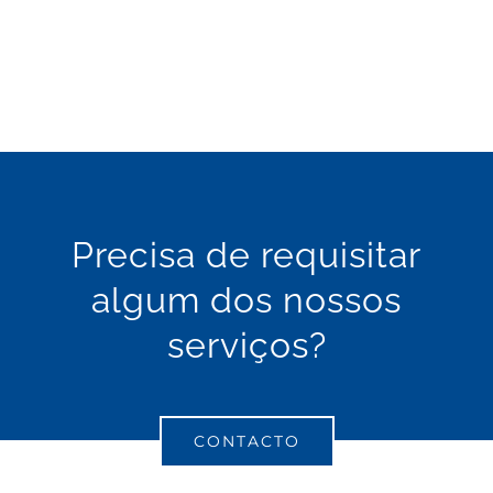
picheleiro
canalizador
Precisa de requisitar
algum dos nossos
serviços?
CONTACTO
picheleiro