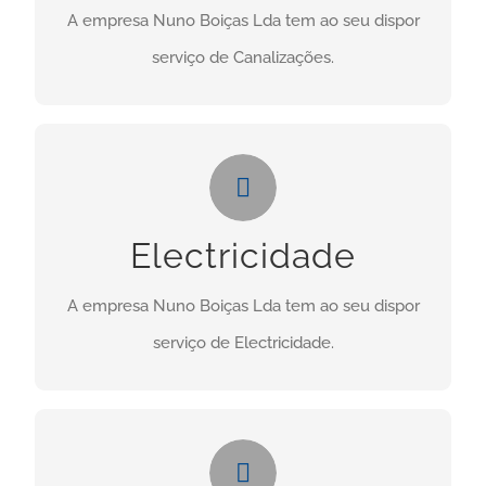
A empresa Nuno Boiças Lda tem ao seu dispor
CONTACTO
serviço de Canalizações.
Electricidade
Necessita deste serviço? Clique no botão abaixo:
Electricidade
CONTACTO
A empresa Nuno Boiças Lda tem ao seu dispor
serviço de Electricidade.
Manutenções