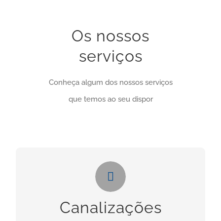
Os nossos
serviços
Conheça algum dos nossos serviços
que temos ao seu dispor
Canalizações
Necessita deste serviços? Clique no botão
Canalizações
abaixo: