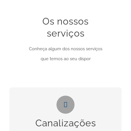
Os nossos
serviços
Conheça algum dos nossos serviços
que temos ao seu dispor
Canalizações
Necessita deste serviços? Clique no botão
Canalizações
abaixo: