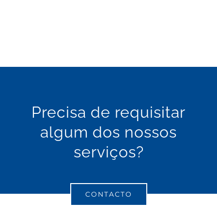
picheleiro
canalizador
Precisa de requisitar
algum dos nossos
serviços?
CONTACTO
picheleiro