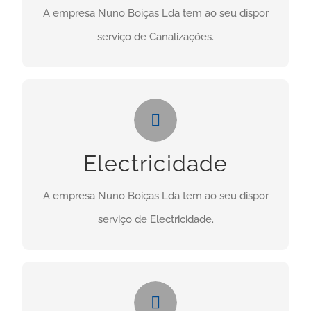
A empresa Nuno Boiças Lda tem ao seu dispor
CONTACTO
serviço de Canalizações.
Electricidade
Necessita deste serviço? Clique no botão abaixo:
Electricidade
CONTACTO
A empresa Nuno Boiças Lda tem ao seu dispor
serviço de Electricidade.
Manutenções